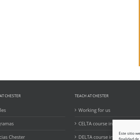
AT CHESTER
TEACH AT CHESTER
les
Working for us
gramas
CELTA course information
Este sitio w
cias Chester
DELTA course information
finalidad de