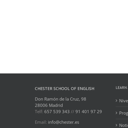
LEARN 
CHESTER SCHOOL OF ENGLISH
Don Ramón de la Cruz, 98
Nive
28006 Madrid
Telf:
657 539 343
//
91 401 97 29
Pro
Email:
info@chester.es
Noti