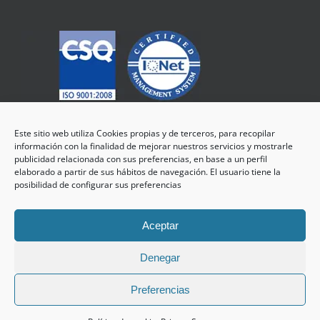
Este sitio web utiliza Cookies propias y de terceros, para recopilar
información con la finalidad de mejorar nuestros servicios y mostrarle
publicidad relacionada con sus preferencias, en base a un perfil
elaborado a partir de sus hábitos de navegación. El usuario tiene la
posibilidad de configurar sus preferencias
Aceptar
© Copyright 1997 - 2026 Chester School of English | All Rights
Denegar
Reserved
Condiciones de uso
|
Política de privacidad
|
Política de cookies
|
Preferencias
Política de privacidad en redes sociales
Facebook
Instagram
Email