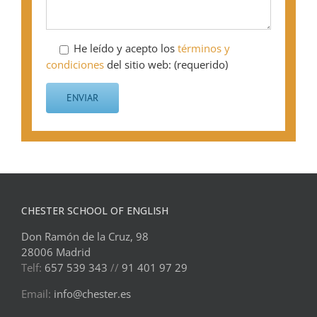
He leído y acepto los
términos y
condiciones
del sitio web: (requerido)
CHESTER SCHOOL OF ENGLISH
Don Ramón de la Cruz, 98
28006 Madrid
Telf:
657 539 343
//
91 401 97 29
Email:
info@chester.es